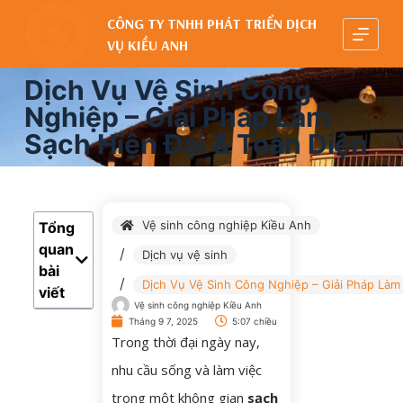
C
CÔNG TY TNHH PHÁT TRIỂN DỊCH
VỤ KIỀU ANH
h
u
Dịch Vụ Vệ Sinh Công
y
Nghiệp – Giải Pháp Làm
ể
Sạch Hiện Đại & Toàn Diện
n
đ
ế
n
Vệ sinh công nghiệp Kiều Anh
Tổng
p
quan
Dịch vụ vệ sinh
bài
h
Dịch Vụ Vệ Sinh Công Nghiệp – Giải Pháp Làm 
viết
ầ
Vệ sinh công nghiệp Kiều Anh
n
Tháng 9 7, 2025
5:07 chiều
Trong thời đại ngày nay,
n
nhu cầu sống và làm việc
ộ
trong một không gian
sạch
i