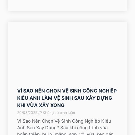
VÌ SAO NÊN CHỌN VỆ SINH CÔNG NGHIỆP
KIỀU ANH LÀM VỆ SINH SAU XÂY DỰNG
KHI VỪA XÂY XONG
20/08/2025
Không có bình luận
Vì Sao Nên Chọn Vệ Sinh Công Nghiệp Kiều
Anh Sau Xây Dựng? Sau khi công trình vừa
hoàn thiện, bụi xi măng, sơn, vôi vữa, keo dán…