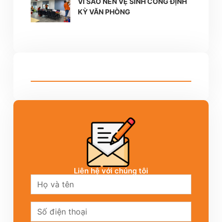
VÌ SAO NÊN VỆ SINH CÔNG ĐỊNH
KỲ VĂN PHÒNG
Liên hệ với chúng tôi