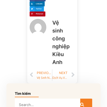
Linkedin
Twitter
Pinterest
Vệ
sinh
công
nghiệp
Kiều
Anh
PREVIOUS
NEXT
Vệ Sinh Nhà Xưởng Sau Thi Công – Giải Pháp Hoàn Thiện Không Gian Sản Xuất
Dịch Vụ Vệ Sinh Toà Nhà Sau Xây Dựng – Sạch Bóng Bàn Giao Nhanh Chóng
Tìm kiếm