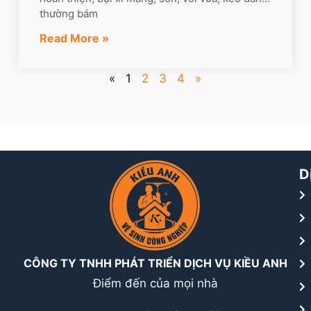
thường bám
Read More »
«
1
2
3
4
»
D
CÔNG TY TNHH PHÁT TRIỂN DỊCH VỤ KIỀU ANH
Điểm đến của mọi nhà